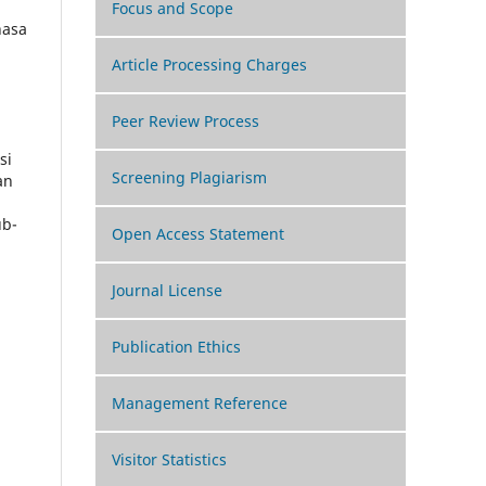
Focus and Scope
hasa
Article Processing Charges
Peer Review Process
si
Screening Plagiarism
an
ub-
Open Access Statement
Journal License
Publication Ethics
Management Reference
Visitor Statistics