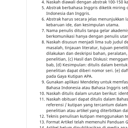
Naskah diawali dengan abstrak 100-150 ka
Abstrak berbahasa Inggris diketik miring d
Indonesia dan Inggris.
Abstrak harus secara jelas menunjukkan l
kebaruan ide, dan kesimpulan utama.
Nama penulis ditulis tanpa gelar akademis. 
berkomunikasi hanya dengan penulis utam
Naskah disusun menjadi lima sub judul den
masalah, tinjauan literatur, tujuan penelit
dilakukan dan deskripsi bahan, peralatan
penelitian, (c) Hasil dan Diskusi: mengga
bab, (d) Kesimpulan: ditulis dalam bentuk
penelitian dapat diberi nomor seri. (e) 
pada Gaya Kutipan APA.
Gunakan aplikasi Mendeley untuk memfasil
Bahasa Indonesia atau Bahasa Inggris se
Naskah ditulis dalam urutan berikut: ident
Naskah obituari dapat ditulis dalam Baha
referensi / kutipan yang tercantum dala
penelitian atau artikel yang diterbitkan d
Teknis penulisan kutipan menggunakan tek
Format Artikel telah memenuhi Panduan G
Artikel belum dipublikasikan di media apa