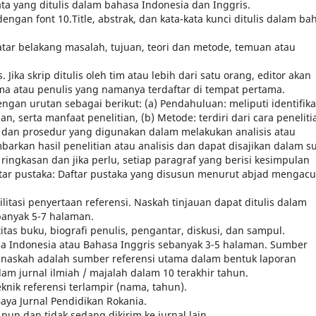
ta yang ditulis dalam bahasa Indonesia dan Inggris.
engan font 10.Title, abstrak, dan kata-kata kunci ditulis dalam ba
atar belakang masalah, tujuan, teori dan metode, temuan atau
Jika skrip ditulis oleh tim atau lebih dari satu orang, editor akan
a atau penulis yang namanya terdaftar di tempat pertama.
gan urutan sebagai berikut: (a) Pendahuluan: meliputi identifika
ian, serta manfaat penelitian, (b) Metode: terdiri dari cara peneliti
, dan prosedur yang digunakan dalam melakukan analisis atau
mbarkan hasil penelitian atau analisis dan dapat disajikan dalam s
 ringkasan dan jika perlu, setiap paragraf yang berisi kesimpulan
daftar pustaka: Daftar pustaka yang disusun menurut abjad mengacu
itasi penyertaan referensi. Naskah tinjauan dapat ditulis dalam
banyak 5-7 halaman.
itas buku, biografi penulis, pengantar, diskusi, dan sampul.
sa Indonesia atau Bahasa Inggris sebanyak 3-5 halaman. Sumber
m naskah adalah sumber referensi utama dalam bentuk laporan
alam jurnal ilmiah / majalah dalam 10 terakhir tahun.
nik referensi terlampir (nama, tahun).
aya Jurnal Pendidikan Rokania.
 pun dan tidak sedang dikirim ke jurnal lain