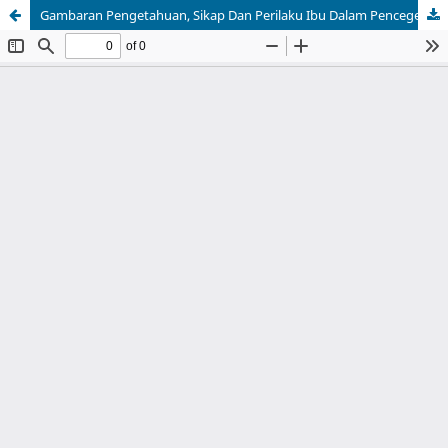
Gambaran Pengetahuan, Sikap Dan Perilaku Ibu Dalam Pencegehan Stunting Di Desa Kalawat